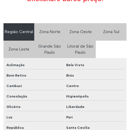
Região Central
Zona Norte
Zona Oeste
Zona Sul
Grande São
Litoral de São
Zona Leste
Paulo
Paulo
Aclimação
Bela Vista
Bom Retiro
Brás
Cambuci
Centro
Consolação
Higienópolis
Glicério
Liberdade
Luz
Pari
República
Santa Cecília