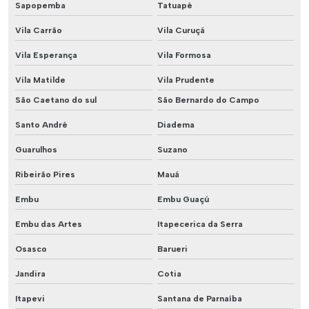
Sapopemba
Tatuapé
Vila Carrão
Vila Curuçá
Vila Esperança
Vila Formosa
Vila Matilde
Vila Prudente
São Caetano do sul
São Bernardo do Campo
Santo André
Diadema
Guarulhos
Suzano
Ribeirão Pires
Mauá
Embu
Embu Guaçú
Embu das Artes
Itapecerica da Serra
Osasco
Barueri
Jandira
Cotia
Itapevi
Santana de Parnaíba