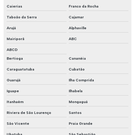
Caierias
Franco da Rocha
Taboão da Serra
Cajamar
Arujá
Alphaville
Mairiporã
ABC
ABCD
Bertioga
Cananéia
Caraguatatuba
Cubatão
Guarujá
Ilha Comprida
Iguape
Ilhabela
Itanhaém
Mongaguá
Riviera de São Lourenço
Santos
São Vicente
Praia Grande
Ubatuba
São Sebastião