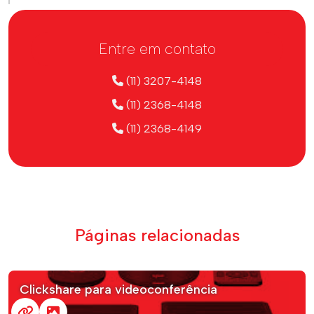
Entre em contato
(11) 3207-4148
(11) 2368-4148
(11) 2368-4149
Páginas relacionadas
Clickshare para videoconferência