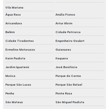
Vila Mariana
Água Rasa
Anália Franco
Aricanduva
Artur Alvim
Belém
Cidade Patriarca
Cidade Tiradentes
Engenheiro Goulart
Ermelino Matarazzo
Guianazes
Itaim Paulista
Itaquera
Jardim Iguatemi
José Bonifácio
Moóca
Parque do Carmo
Parque São Lucas
Parque São Rafael
Penha
Ponte Rasa
São Mateus
São Miguel Paulista