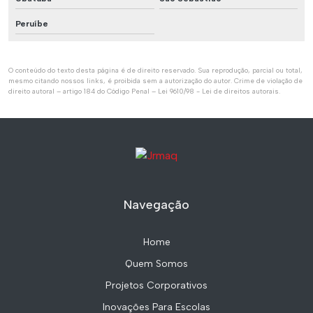
Peruíbe
O conteúdo do texto desta página é de direito reservado. Sua reprodução, parcial ou total,
mesmo citando nossos links, é proibida sem a autorização do autor. Crime de violação de
direito autoral – artigo 184 do Código Penal –
Lei 9610/98 - Lei de direitos autorais
.
Navegação
Home
Quem Somos
Projetos Corporativos
Inovações Para Escolas