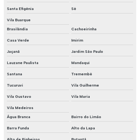
Santa Efigênia
Sé
Vila Buarque
Brasilândia
Cachoeirinha
Casa Verde
Imirim
Jaçanã
Jardim São Paulo
Lauzane Paulista
Mandaqui
Santana
Tremembé
Tucuruvi
Vila Guilherme
Vila Gustavo
Vila Maria
Vila Medeiros
Água Branca
Bairro do Limão
Barra Funda
Alto da Lapa
Alto de Pinheiros
Butantã