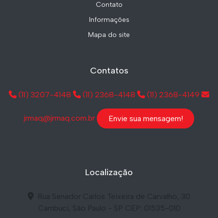
Contato
Informações
Mapa do site
Contatos
(11) 3207-4148
(11) 2368-4148
(11) 2368-4149
jrmaq@jrmaq.com.br
Envie sua mensagem!
Localização
Rua Senador Carlos Teixeira de Carvalho, 30
Cambuci, São Paulo - SP CEP: 01535-010