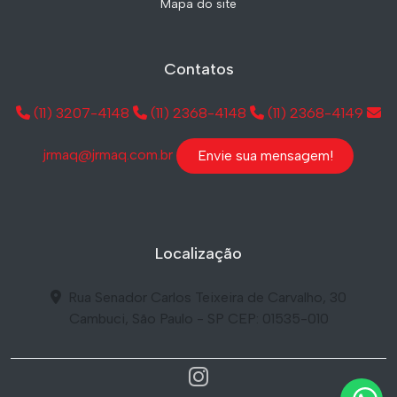
Mapa do site
Contatos
(11) 3207-4148
(11) 2368-4148
(11) 2368-4149
jrmaq@jrmaq.com.br
Envie sua mensagem!
Localização
Rua Senador Carlos Teixeira de Carvalho, 30
Cambuci, São Paulo - SP CEP: 01535-010