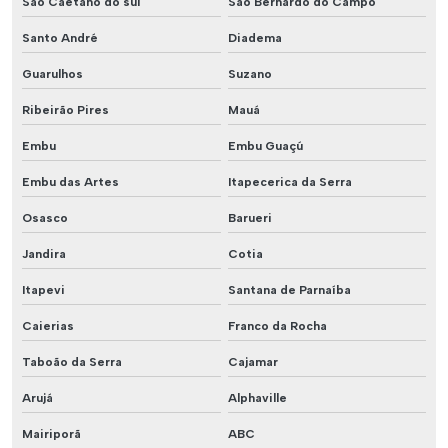
São Caetano do sul
São Bernardo do Campo
Santo André
Diadema
Guarulhos
Suzano
Ribeirão Pires
Mauá
Embu
Embu Guaçú
Embu das Artes
Itapecerica da Serra
Osasco
Barueri
Jandira
Cotia
Itapevi
Santana de Parnaíba
Caierias
Franco da Rocha
Taboão da Serra
Cajamar
Arujá
Alphaville
Mairiporã
ABC