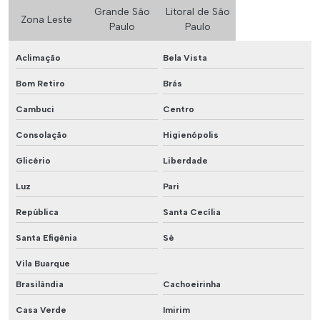
Grande São
Litoral de São
Zona Leste
Paulo
Paulo
Aclimação
Bela Vista
Bom Retiro
Brás
Cambuci
Centro
Consolação
Higienópolis
Glicério
Liberdade
Luz
Pari
República
Santa Cecília
Santa Efigênia
Sé
Vila Buarque
Brasilândia
Cachoeirinha
Casa Verde
Imirim