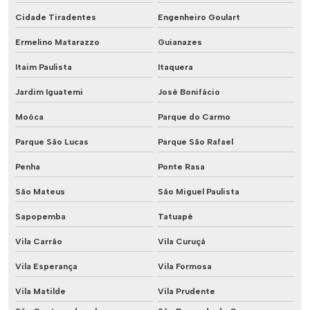
Cidade Tiradentes
Engenheiro Goulart
Ermelino Matarazzo
Guianazes
Itaim Paulista
Itaquera
Jardim Iguatemi
José Bonifácio
Moóca
Parque do Carmo
Parque São Lucas
Parque São Rafael
Penha
Ponte Rasa
São Mateus
São Miguel Paulista
Sapopemba
Tatuapé
Vila Carrão
Vila Curuçá
Vila Esperança
Vila Formosa
Vila Matilde
Vila Prudente