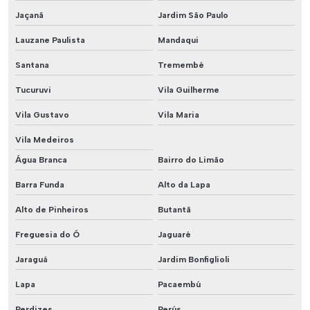
Jaçanã
Jardim São Paulo
Lauzane Paulista
Mandaqui
Santana
Tremembé
Tucuruvi
Vila Guilherme
Vila Gustavo
Vila Maria
Vila Medeiros
Água Branca
Bairro do Limão
Barra Funda
Alto da Lapa
Alto de Pinheiros
Butantã
Freguesia do Ó
Jaguaré
Jaraguá
Jardim Bonfiglioli
Lapa
Pacaembú
Perdizes
Perús