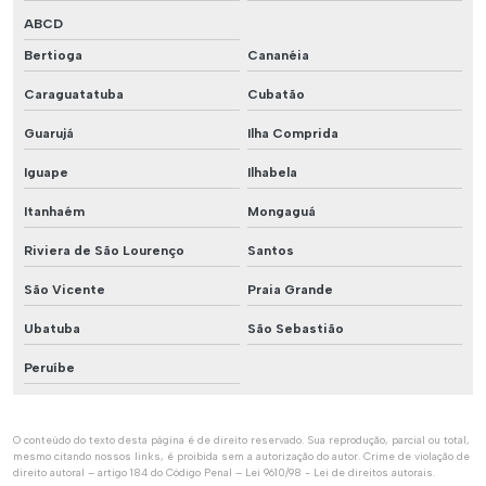
ABCD
Bertioga
Cananéia
Caraguatatuba
Cubatão
Guarujá
Ilha Comprida
Iguape
Ilhabela
Itanhaém
Mongaguá
Riviera de São Lourenço
Santos
São Vicente
Praia Grande
Ubatuba
São Sebastião
Peruíbe
O conteúdo do texto desta página é de direito reservado. Sua reprodução, parcial ou total,
mesmo citando nossos links, é proibida sem a autorização do autor. Crime de violação de
direito autoral – artigo 184 do Código Penal –
Lei 9610/98 - Lei de direitos autorais
.