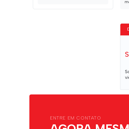
Telas de Projeção
md
S
S
v
ENTRE EM CONTATO
AGORA MESM