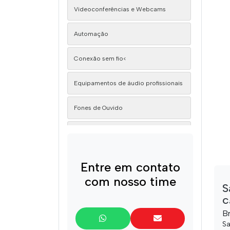
Videoconferências e Webcams
Automação
Conexão sem fio<
Equipamentos de áudio profissionais
Fones de Ouvido
Microfones
Microfones Standard
Entre em contato
com nosso time
Monitores profissionais
S
C
Painéis de Led
B
Sa