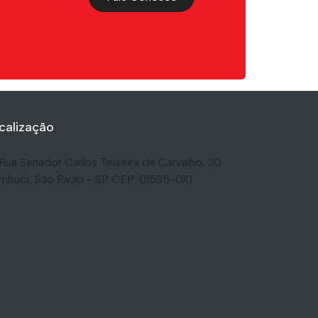
calização
Rua Senador Carlos Teixeira de Carvalho, 30
mbuci, São Paulo - SP CEP: 01535-010