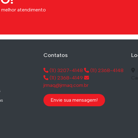
o melhor atendimento
Contatos
Lo
(11) 3207-4148
(11) 2368-4148
(11) 2368-4149
Ca
jrmaq@jrmaq.com.br
s
Envie sua mensagem!
as