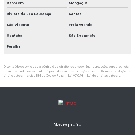
Itanhaém
Mongaguá
Riviera de São Lourenço
Santos
São Vicente
Praia Grande
Ubatuba
São Sebastião
Peruíbe
O conteúdo do texto desta página é de direito reservado. Sua reprodução, parcial ou total,
mesmo citando nossos links, é proibida sem a autorização do autor. Crime de violação de
direito autoral – artigo 184 do Código Penal –
Lei 9610/98 - Lei de direitos autorais
.
Navegação