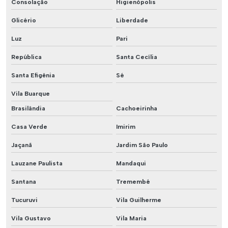
Consolação
Higienópolis
Glicério
Liberdade
Luz
Pari
República
Santa Cecília
Santa Efigênia
Sé
Vila Buarque
Brasilândia
Cachoeirinha
Casa Verde
Imirim
Jaçanã
Jardim São Paulo
Lauzane Paulista
Mandaqui
Santana
Tremembé
Tucuruvi
Vila Guilherme
Vila Gustavo
Vila Maria