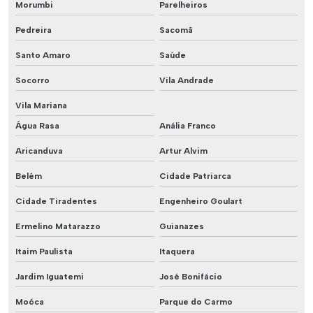
Morumbi
Parelheiros
Pedreira
Sacomã
Santo Amaro
Saúde
Socorro
Vila Andrade
Vila Mariana
Água Rasa
Anália Franco
Aricanduva
Artur Alvim
Belém
Cidade Patriarca
Cidade Tiradentes
Engenheiro Goulart
Ermelino Matarazzo
Guianazes
Itaim Paulista
Itaquera
Jardim Iguatemi
José Bonifácio
Moóca
Parque do Carmo