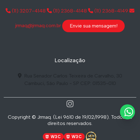
(11) 3207-4148
(11) 2368-4148
(11) 2368-4149
jrmaq@jrmaq.com.br
Envie sua mensagem!
Localização
Rua Senador Carlos Teixeira de Carvalho, 30
Cambuci, São Paulo - SP CEP: 01535-010
Copyright © Jrmaq. (Lei 9610 de 19/02/1998). Todos os
direitos reservados.
W3C
W3C