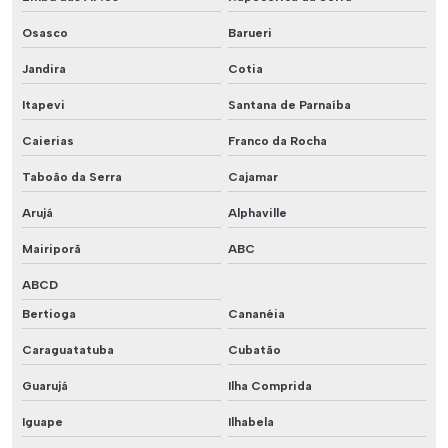
Osasco
Barueri
Jandira
Cotia
Itapevi
Santana de Parnaíba
Caierias
Franco da Rocha
Taboão da Serra
Cajamar
Arujá
Alphaville
Mairiporã
ABC
ABCD
Bertioga
Cananéia
Caraguatatuba
Cubatão
Guarujá
Ilha Comprida
Iguape
Ilhabela