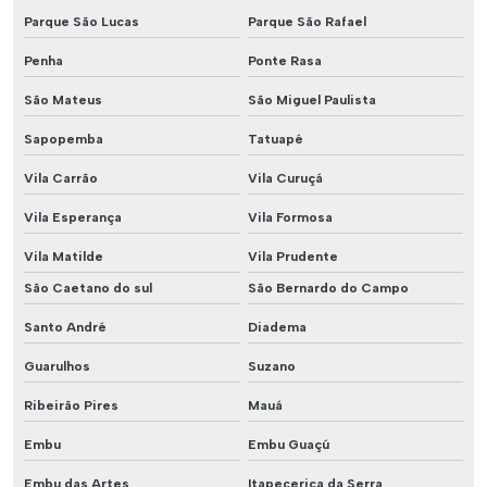
Parque São Lucas
Parque São Rafael
Penha
Ponte Rasa
São Mateus
São Miguel Paulista
Sapopemba
Tatuapé
Vila Carrão
Vila Curuçá
Vila Esperança
Vila Formosa
Vila Matilde
Vila Prudente
São Caetano do sul
São Bernardo do Campo
Santo André
Diadema
Guarulhos
Suzano
Ribeirão Pires
Mauá
Embu
Embu Guaçú
Embu das Artes
Itapecerica da Serra