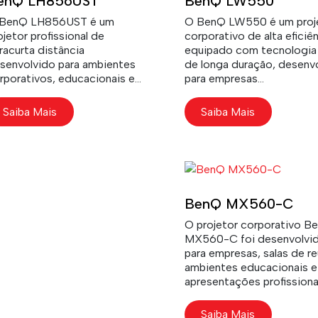
enQ LH856UST
BenQ LW550
BenQ LH856UST é um
O BenQ LW550 é um proj
ojetor profissional de
corporativo de alta eficiê
tracurta distância
equipado com tecnologi
senvolvido para ambientes
de longa duração, desenv
rporativos, educacionais e
para empresas...
laborativos que exigem
cnologia...
Saiba Mais
Saiba Mais
BenQ MX560-C
O projetor corporativo B
MX560-C foi desenvolvi
para empresas, salas de re
ambientes educacionais e
apresentações profissiona
que exigem alta...
Saiba Mais