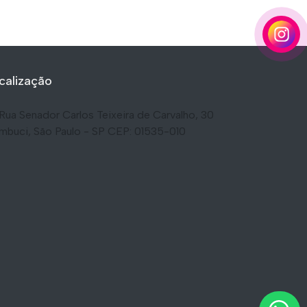
calização
Rua Senador Carlos Teixeira de Carvalho, 30
mbuci, São Paulo - SP CEP: 01535-010