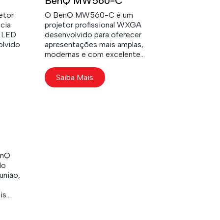
BenQ MW560-C
etor
O BenQ MW560-C é um
ncia
projetor profissional WXGA
a LED
desenvolvido para oferecer
olvido
apresentações mais amplas,
modernas e com excelente
definição em...
Saiba Mais
enQ
do
união,
is