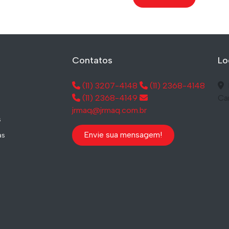
Contatos
Lo
(11) 3207-4148
(11) 2368-4148
(11) 2368-4149
Ca
jrmaq@jrmaq.com.br
s
Envie sua mensagem!
as