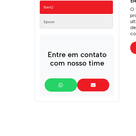
B
BenQ
O 
pr
ul
Epson
de
co
co
te
Entre em contato
com nosso time