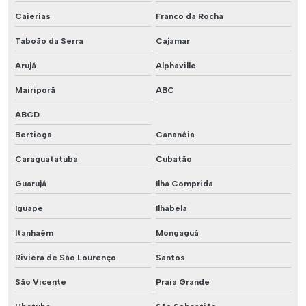
Caierias
Franco da Rocha
Taboão da Serra
Cajamar
Arujá
Alphaville
Mairiporã
ABC
ABCD
Bertioga
Cananéia
Caraguatatuba
Cubatão
Guarujá
Ilha Comprida
Iguape
Ilhabela
Itanhaém
Mongaguá
Riviera de São Lourenço
Santos
São Vicente
Praia Grande