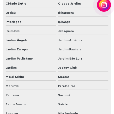
Cidade Dutra
Cidade Jardim
Grajaú
Ibirapuera
Interlagos
Ipiranga
Itaim Bibi
Jabaquara
Jardim Ângela
Jardim América
Jardim Europa
Jardim Paulista
Jardim Paulistano
Jardim São Luiz
Jardins
Jockey Club
M'Boi Mirim
Moema
Morumbi
Parelheiros
Pedreira
Sacomã
Santo Amaro
Saúde
Socorro
Vila Andrade