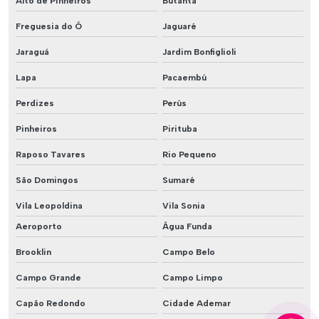
Alto de Pinheiros
Butantã
Freguesia do Ó
Jaguaré
Jaraguá
Jardim Bonfiglioli
Lapa
Pacaembú
Perdizes
Perús
Pinheiros
Pirituba
Raposo Tavares
Rio Pequeno
São Domingos
Sumaré
Vila Leopoldina
Vila Sonia
Aeroporto
Água Funda
Brooklin
Campo Belo
Campo Grande
Campo Limpo
Capão Redondo
Cidade Ademar