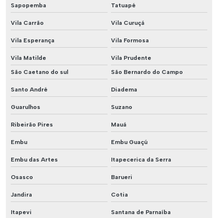
Sapopemba
Tatuapé
Vila Carrão
Vila Curuçá
Vila Esperança
Vila Formosa
Vila Matilde
Vila Prudente
São Caetano do sul
São Bernardo do Campo
Santo André
Diadema
Guarulhos
Suzano
Ribeirão Pires
Mauá
Embu
Embu Guaçú
Embu das Artes
Itapecerica da Serra
Osasco
Barueri
Jandira
Cotia
Itapevi
Santana de Parnaíba