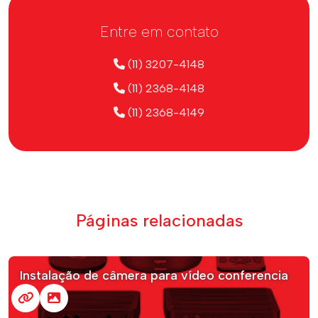
Entre em contato
(11) 3207-4148
(11) 2368-4148
(11) 2368-4149
Páginas relacionadas
Instalação de câmera para vídeo conferencia