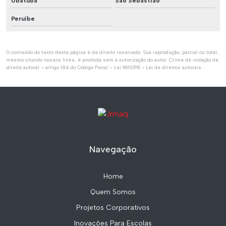
Ubatuba
São Sebastião
Peruíbe
O conteúdo do texto desta página é de direito reservado. Sua reprodução, parcial ou total,
mesmo citando nossos links, é proibida sem a autorização do autor. Crime de violação de
direito autoral – artigo 184 do Código Penal –
Lei 9610/98 - Lei de direitos autorais
.
Navegação
Home
Quem Somos
Projetos Corporativos
Inovações Para Escolas