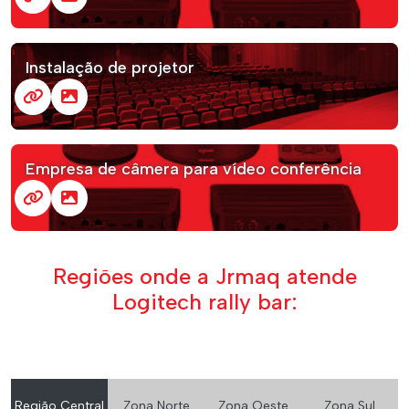
Instalação de projetor
Empresa de câmera para vídeo conferência
Regiões onde a Jrmaq atende
Logitech rally bar:
Região Central
Zona Norte
Zona Oeste
Zona Sul