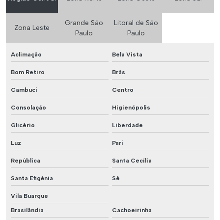
Grande São
Litoral de São
Zona Leste
Paulo
Paulo
Aclimação
Bela Vista
Bom Retiro
Brás
Cambuci
Centro
Consolação
Higienópolis
Glicério
Liberdade
Luz
Pari
República
Santa Cecília
Santa Efigênia
Sé
Vila Buarque
Brasilândia
Cachoeirinha