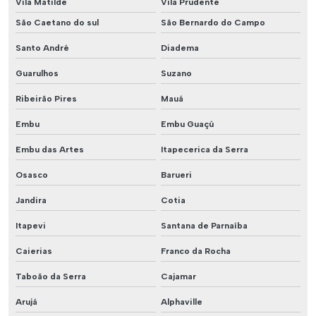
Vila Matilde
Vila Prudente
São Caetano do sul
São Bernardo do Campo
Santo André
Diadema
Guarulhos
Suzano
Ribeirão Pires
Mauá
Embu
Embu Guaçú
Embu das Artes
Itapecerica da Serra
Osasco
Barueri
Jandira
Cotia
Itapevi
Santana de Parnaíba
Caierias
Franco da Rocha
Taboão da Serra
Cajamar
Arujá
Alphaville