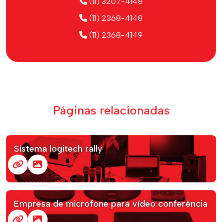
(11) 3207-4148
(11) 2368-4148
(11) 2368-4149
Páginas relacionadas
Sistema logitech rally
Empresa de microfone para vídeo conferência