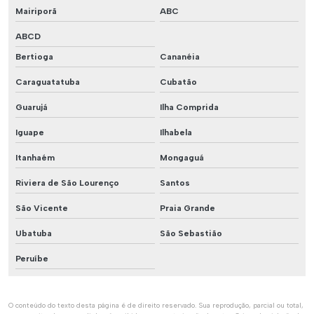
Mairiporã
ABC
ABCD
Bertioga
Cananéia
Caraguatatuba
Cubatão
Guarujá
Ilha Comprida
Iguape
Ilhabela
Itanhaém
Mongaguá
Riviera de São Lourenço
Santos
São Vicente
Praia Grande
Ubatuba
São Sebastião
Peruíbe
O conteúdo do texto desta página é de direito reservado. Sua reprodução, parcial ou total,