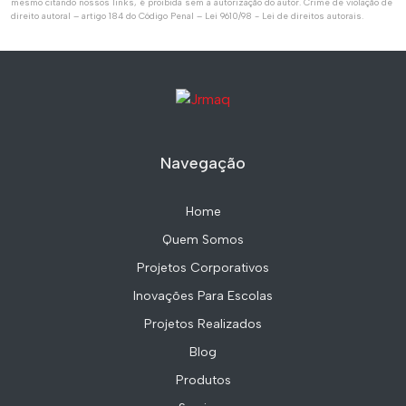
mesmo citando nossos links, é proibida sem a autorização do autor. Crime de violação de
direito autoral – artigo 184 do Código Penal –
Lei 9610/98 - Lei de direitos autorais
.
Navegação
Home
Quem Somos
Projetos Corporativos
Inovações Para Escolas
Projetos Realizados
Blog
Produtos